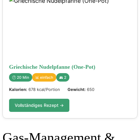
Griechische Nudelpfanne (One-Pot)
🕐 20 Min
📊 einfach
👥 2
Kalorien:
678 kcal/Portion
Gewicht:
650
Vollständiges Rezept →
Gas-Management &