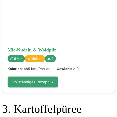
Mie-Nudeln & Waldpilz
🕐 5 Min
📊 einfach
👥 2
Kalorien:
485 kcal/Portion
Gewicht:
210
Vollständiges Rezept →
3. Kartoffelpüree