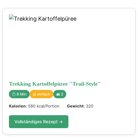
Trekking Kartoffelpüree "Trail-Style"
🕐 8 Min
📊 einfach
👥 2
Kalorien:
580 kcal/Portion
Gewicht:
320
Vollständiges Rezept →