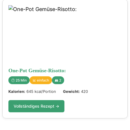
One-Pot Gemüse-Risotto:
🕐 25 Min
📊 einfach
👥 2
Kalorien:
645 kcal/Portion
Gewicht:
420
Vollständiges Rezept →